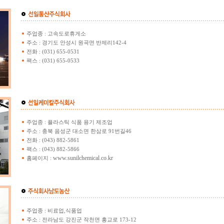
주업종 : 고속도로휴게소
주소 : 경기도 안성시 원곡면 반제리142-4
전화 : (031) 655-0531
팩스 : (031) 655-0533
주업종 : 플라스틱 식품 용기 제조업
주소 : 충북 음성군 대소면 한삼로 91번길46
전화 : (043) 882-5861
팩스 : (043) 882-5866
www.sunilchemical.co.kr
홈페이지 :
주업종 : 비료업,식품업
주소 : 전라남도 강진군 작천면 홍교로 173-12